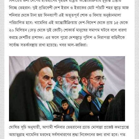
বিদায়ের জন্য দেশের ইতিহাসের বৃহত্তম রাষ্ট্রীয় অন্ত্যেষ্টিক্রিয়ার চূড়ান্ত প্রস্তুতি
নিচ্ছে তেহরান। দুই প্রতিবেশী দেশ ইরান ও ইরাকের মোট পাঁচটি শহর জুড়ে আজ
শনিবার থেকে টানা ছয় দিনব্যাপী এই অভূতপূর্ব শোক ও বিদায় অনুষ্ঠানমালা
পরিচালিত হবে। খামেনির এই অন্ত্যেষ্টিক্রিয়ায় দেশ-বিদেশ থেকে প্রায় ১৫ থেকে
২০ মিলিয়ন (দেড় থেকে দুই কোটি) শোকার্ত মানুষের সমাগম ঘটবে বলে ধারণা
করছে দেশটির প্রশাসন। এর ফলে পুরো দেশজুড়ে পুলিশ ও নিরাপত্তা বাহিনীকে
সর্বোচ্চ সতর্কাবস্থায় রাখা হয়েছে। খবর আল-জাজিরা।
ঘোষিত সূচি অনুযায়ী, আগামী শনিবার তেহরানের গ্র্যান্ড মোসাল্লা প্রজেক্ট কমপ্লেক্সে
আয়াতুল্লাহ খামেনির মরদেহ সর্বসাধারণের শ্রদ্ধা নিবেদনের জন্য রাখা হবে। গত