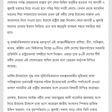
সোমবার পর্যন্ত তেহরানের রাস্তায় মূল শোক মিছিল অনুষ্ঠিত হওয়ার পর আগামী ৭
জুলাই মরদেহ নিয়ে যাওয়া হবে পবিত্র শিয়া নগরী কোমে। সেখান থেকে খামেনির
মরদেহ শিয়া সম্প্রদায়ের অন্যতম প্রধান দুই ধর্মীয় কেন্দ্র ইরাকের নাজাফ এবং
কারবালায় নিয়ে যাওয়া হবে। ইরাকে রাষ্ট্রীয় শ্রদ্ধা নিবেদন শেষে আগামী ৯ জুলাই
মরদেহ পুনরায় ইরানে ফিরিয়ে এনে তার জন্মভূমি মাশহাদ শহরে সমাহিত করা
হবে।
ভূ-রাজনৈতিকভাবে অত্যন্ত গুরুত্বপূর্ণ এই অন্ত্যোষ্টিক্রিয়ায় রাশিয়া, চীন, পাকিস্থান,
ভারত, জর্জিয়া এবং কিউবাসহ বিশ্বের ৩০টিরও বেশি দেশের উচ্চপর্যায়ের সরকারি
প্রতিনিধি ও রাষ্ট্রপ্রধানরা সশরীরে অংশ নিচ্ছেন। এছাড়া প্রায় ৯০টি দেশের শীর্ষ
ধর্মীয় নেতারা এই শোকযাত্রায় শামিল হবেন বলে তেহরান কর্তৃপক্ষ নিশ্চিত
করেছে।
মার্কিন-ইসরায়েল যুদ্ধ বন্ধে কূটনৈতিকভাবে মধ্যস্থতাকারীর ভূমিকায় থাকা
পাকিস্থানের প্রধানমন্ত্রী শাহবাজ শরিফ ইতোমধ্যেই দেশটির পার্লামেন্টে দেওয়া
ভাষণে খামেনির এই রাষ্ট্রীয় জানাজায় অংশ নেওয়ার বিষয়টি নিশ্চিত করেছেন।
প্রসঙ্গত, ইরানের সর্বোচ্চ ধর্মীয় নেতা আয়াতুল্লাহ আলী খামেনির জানাজায় অংশ
নিতে ইরানের উদ্দেশে ঢাকা ত্যাগ করেছেন জাতীয় সংসদের স্পিকার হাফিজ
উদ্দিন আহমদ। গত বৃহস্পতিবার (২ জুলাই) সকাল সাড়ে ৭টায় তিনি ঢাকার