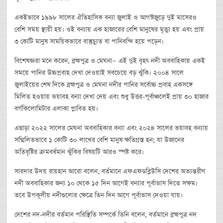
একইভাবে ১৯৯৮ সালের ঐতিহাসিক বন্যা জুলাই ও আগস্টজুড়ে দুই মাসেরও
বেশি সময় স্থায়ী হয়। ওই বন্যায় এক হাজারের বেশি মানুষের মৃত্যু হয় এবং প্রায়
৩ কোটি মানুষ সাময়িকভাবে বাস্তুচ্যুত বা পানিবন্দি হয়ে পড়েন।
বিশেষজ্ঞরা মনে করেন, ব্রহ্মপুত্র ও মেঘনা— এই দুই বৃহৎ নদী অববাহিকায় একই
সময়ে পানির উচ্চপ্রবাহ দেখা দেওয়াই সবচেয়ে বড় ঝুঁকি। ২০০৪ সালে
জুলাইয়ের শেষ দিকে ব্রহ্মপুত্র ও মেঘনা নদীর পানির সর্বোচ্চ প্রবাহ একসঙ্গে
মিলিত হওয়ায় ভয়াবহ বন্যা দেখা দেয় এবং শুধু উত্তর-পূর্বাঞ্চলেই প্রায় ৩০ হাজার
বর্গকিলোমিটার এলাকা প্লাবিত হয়।
এছাড়া ২০২২ সালের মেঘনা অববাহিকার বন্যা এবং ২০২৪ সালের ভয়াবহ বন্যায়
সম্মিলিতভাবে ১ কোটি ৩০ লাখের বেশি মানুষ ক্ষতিগ্রস্ত হন; যা উজানের
অতিবৃষ্টির ক্রমবর্ধমান ঝুঁকির বিষয়টি আরও স্পষ্ট করে।
সারদার উদয় রায়হান আরো বলেন, বর্তমানে এফএফডব্লিউসি দেশের অভ্যন্তরীণ
নদী অববাহিকার জন্য ১০ থেকে ১৫ দিন আগেই বন্যার পূর্বাভাস দিতে সক্ষম।
তবে উপকূলীয় নদীগুলোর ক্ষেত্রে তিন দিন আগে পূর্বাভাস দেওয়া যায়।
দেশের নদ-নদীর বর্তমান পরিস্থিতি সম্পর্কে তিনি বলেন, বর্তমানে ব্রহ্মপুত্র নদ