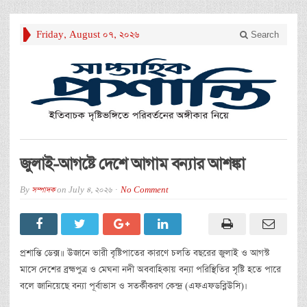
Friday, August 07, 2026
Search
জুলাই-আগষ্টে দেশে আগাম বন্যার আশঙ্কা
By
সম্পাদক
on
July 4, 2026
No Comment
প্রশান্তি ডেক্স॥ উজানে ভারী বৃষ্টিপাতের কারণে চলতি বছরের জুলাই ও আগস্ট
মাসে দেশের ব্রহ্মপুত্র ও মেঘনা নদী অববাহিকায় বন্যা পরিস্থিতির সৃষ্টি হতে পারে
বলে জানিয়েছে বন্যা পূর্বাভাস ও সতর্কীকরণ কেন্দ্র (এফএফডব্লিউসি)।