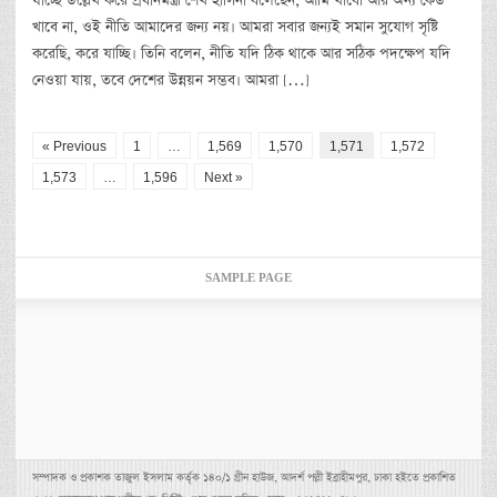
যাচ্ছে উল্লেখ করে প্রধানমন্ত্রী শেখ হাসিনা বলেছেন, আমি খাবো আর অন্য কেউ
খাবে না, ওই নীতি আমাদের জন্য নয়। আমরা সবার জন্যই সমান সুযোগ সৃষ্টি
করেছি, করে যাচ্ছি। তিনি বলেন, নীতি যদি ঠিক থাকে আর সঠিক পদক্ষেপ যদি
নেওয়া যায়, তবে দেশের উন্নয়ন সম্ভব। আমরা […]
« Previous
1
…
1,569
1,570
1,571
1,572
1,573
…
1,596
Next »
SAMPLE PAGE
সম্পাদক ও প্রকাশক তাজুল ইসলাম কর্তৃক ১৪০/১ গ্রীন হাউজ, আদর্শ পল্লী ইব্রাহীমপুর, ঢাকা হইতে প্রকাশিত