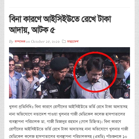
বিনা কারণে আইসিইউতে রেখে টাকা
আদায়, আটক ৫
By
সম্পাদক
on
October 15, 2016
সমগ্রদেশ
খুলনা প্রতিনিধি॥ বিনা কারণে রোগীদের আইসিইউতে ভর্তি রেখে টাকা আদায়সহ
নানা অভিযোগে দন্ডাদেশ পাওয়া খুলনার গাজী মেডিকেল কলেজ হাসপাতালের
ব্যবস্থাপনা পরিচালক ডা. গাজী মিজানুর রহমান (গোল চিহ্নিত)। বিনা কারণে
রোগীদের আইসিইউতে ভর্তি রেখে টাকা আদায়সহ নানা অভিযোগে খুলনার গাজী
মেডিকেল কলেজ হাসপাতালের ব্যবস্থাপনা পরিচালকসহ (এমডি) পাঁচজনকে ১০