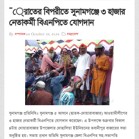
¯্রােতের বিপরীতে সুনামগঞ্জে ৩ হাজার
নেতাকর্মী বিএনপিতে যোগদান
By
সম্পাদক
on
October 22, 2016
সমগ্রদেশ
সুনামগঞ্জ প্রতিনিধি॥ সুনামগঞ্জ ৫ আসনে (ছাতক-দোয়ারাবাজার) আওয়ামীলীগের
৩ হাজার নেতাকর্মী বিএনপিতে যোগদান করেছেন। এ উপলক্ষে শুক্রবার বিকাল
৪টায় দোয়ারাবাজার উপজেলার দোহালিয়া ইউনিয়নের ভবানীপুর বাজারের সভা
অনুষ্ঠিত হয়। সভায় প্রধান অতিথি সুনামগঞ্জ জেলা বিএনপির সহ-সভাপতি