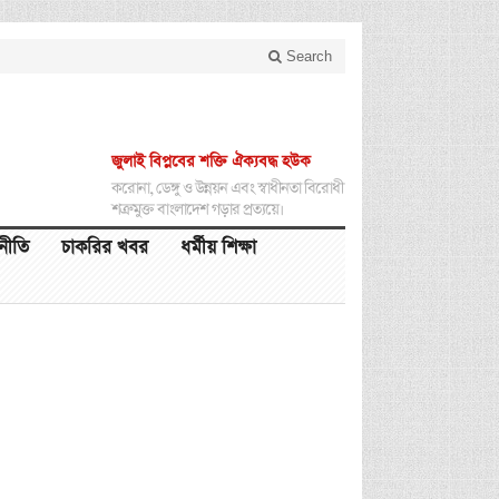
Search
জুলাই বিপ্লবের শক্তি ঐক্যবদ্ধ হউক
করোনা, ডেঙ্গু ও উন্নয়ন এবং স্বাধীনতা বিরোধী
শত্রুমুক্ত বাংলাদেশ গড়ার প্রত্যয়ে।
থনীতি
চাকরির খবর
ধর্মীয় শিক্ষা