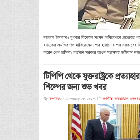
নজরুল ইসলাম॥ বুধবার বিকেলে সংসদ অধিবেশনে প্রশ্নোত্তর পর্বে
ব্যাংকের এমডির পদ হারিয়েছেন। পদ হারানোর পর সরকারের বিরুদ্ধ
করেন শেখ হাসিনা। বর্তমান সরকার আগুন সন্ত্রাসসহ জঙ্গিবাদ দমনে
টিপিপি থেকে যুক্তরাষ্ট্রকে প্রত্য
শিল্পের জন্য শুভ খবর
By
সম্পাদক
on
January 28, 2017
অর্থনীতি
,
আন্তর্জাতিক
,
প্রবাসে