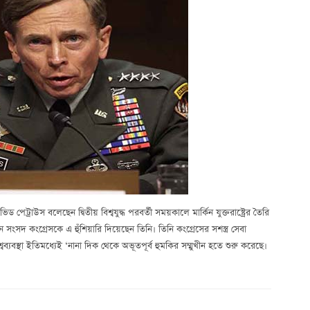
ভিড পেট্রাউস বলেছেন দ্বিতীয় বিশ্বযুদ্ধ পরবর্তী সময়কালে মার্কিন যুক্তরাষ্ট্রের তৈরি
কিন সংসদ কংগ্রেসকে এ হুঁশিয়ারি দিয়েছেন তিনি। তিনি কংগ্রেসের সশস্ত্র সেবা
বব্যবস্থা ইতিমধ্যেই ‘নানা দিক থেকে অভূতপূর্ব হুমকির সম্মুখীন হতে শুরু করেছে।