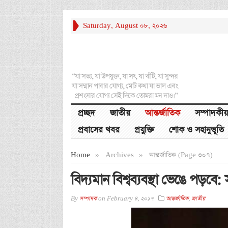
Saturday, August 08, 2026
“যা সত্য, যা উপযুক্ত, যা সৎ, যা খাঁটি, যা সুন্দর
যা সম্মান পাবার যোগ্য, মোট কথা যা ভাল এবং
প্রশংসার যোগ্য সেই দিকে তোমরা মন দাও।”
প্রচ্ছদ
জাতীয়
আন্তর্জাতিক
সম্পাদকীয়
প্রবাসের খবর
প্রযুক্তি
শোক ও সহানুভূতি
Home
»
Archives
»
আন্তর্জাতিক (Page 307)
বিদ্যমান বিশ্বব্যবস্থা ভেঙে পড়বে
By
সম্পাদক
on
February 4, 2017
আন্তর্জাতিক
,
জাতীয়