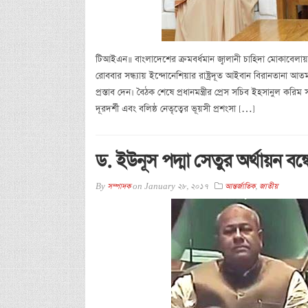
টিআইএন॥ বাংলাদেশের ক্রমবর্ধমান জ্বালানী চাহিদা মোকাবেলায়
রোববার সন্ধ্যায় ইন্দোনেশিয়ার রাষ্ট্রদূত আইবান বিরানতানা আতম
প্রস্তাব দেন। বৈঠক শেষে প্রধানমন্ত্রীর প্রেস সচিব ইহসানুল করিম 
দূরদর্শী এবং বলিষ্ঠ নেতৃত্বের ভূয়সী প্রশংসা […]
ড. ইউনূস পদ্মা সেতুর অর্থায়ন বন্ধে
By
সম্পাদক
on
January 28, 2017
আন্তর্জাতিক
,
জাতীয়