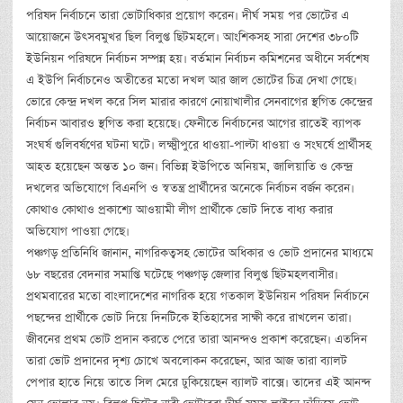
পরিষদ নির্বাচনে তারা ভোটাধিকার প্রয়োগ করেন। দীর্ঘ সময় পর ভোটের এ
আয়োজনে উৎসবমুখর ছিল বিলুপ্ত ছিটমহলে। আংশিকসহ সারা দেশের ৩৮০টি
ইউনিয়ন পরিষদে নির্বাচন সম্পন্ন হয়। বর্তমান নির্বাচন কমিশনের অধীনে সর্বশেষ
এ ইউপি নির্বাচনেও অতীতের মতো দখল আর জাল ভোটের চিত্র দেখা গেছে।
ভোরে কেন্দ্র দখল করে সিল মারার কারণে নোয়াখালীর সেনবাগের স্থগিত কেন্দ্রের
নির্বাচন আবারও স্থগিত করা হয়েছে। ফেনীতে নির্বাচনের আগের রাতেই ব্যাপক
সংঘর্ষ গুলিবর্ষণের ঘটনা ঘটে। লক্ষ্মীপুরে ধাওয়া-পাল্টা ধাওয়া ও সংঘর্ষে প্রার্থীসহ
আহত হয়েছেন অন্তত ১০ জন। বিভিন্ন ইউপিতে অনিয়ম, জালিয়াতি ও কেন্দ্র
দখলের অভিযোগে বিএনপি ও স্বতন্ত্র প্রার্থীদের অনেকে নির্বাচন বর্জন করেন।
কোথাও কোথাও প্রকাশ্যে আওয়ামী লীগ প্রার্থীকে ভোট দিতে বাধ্য করার
অভিযোগ পাওয়া গেছে।
পঞ্চগড় প্রতিনিধি জানান, নাগরিকত্বসহ ভোটের অধিকার ও ভোট প্রদানের মাধ্যমে
৬৮ বছরের বেদনার সমাপ্তি ঘটেছে পঞ্চগড় জেলার বিলুপ্ত ছিটমহলবাসীর।
প্রথমবারের মতো বাংলাদেশের নাগরিক হয়ে গতকাল ইউনিয়ন পরিষদ নির্বাচনে
পছন্দের প্রার্থীকে ভোট দিয়ে দিনটিকে ইতিহাসের সাক্ষী করে রাখলেন তারা।
জীবনের প্রথম ভোট প্রদান করতে পেরে তারা আনন্দও প্রকাশ করেছেন। এতদিন
তারা ভোট প্রদানের দৃশ্য চোখে অবলোকন করেছেন, আর আজ তারা ব্যালট
পেপার হাতে নিয়ে তাতে সিল মেরে ঢুকিয়েছেন ব্যালট বাক্সে। তাদের এই আনন্দ