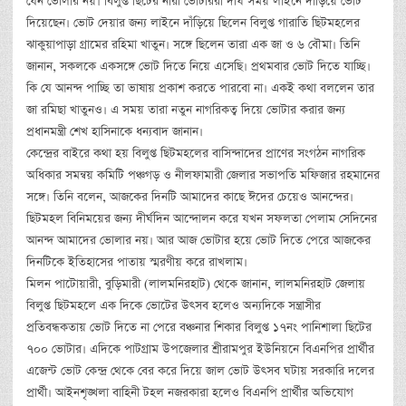
যেন ভোলার নয়। বিলুপ্ত ছিটের নারী ভোটাররা দীর্ঘ সময় লাইনে দাঁড়িয়ে ভোট
দিয়েছেন। ভোট দেয়ার জন্য লাইনে দাঁড়িয়ে ছিলেন বিলুপ্ত গারাতি ছিটমহলের
ঝাকুয়াপাড়া গ্রামের রহিমা খাতুন। সঙ্গে ছিলেন তারা এক জা ও ৬ বৌমা। তিনি
জানান, সকলকে একসঙ্গে ভোট দিতে নিয়ে এসেছি। প্রথমবার ভোট দিতে যাচ্ছি।
কি যে আনন্দ পাচ্ছি তা ভাষায় প্রকাশ করতে পারবো না। একই কথা বললেন তার
জা রমিছা খাতুনও। এ সময় তারা নতুন নাগরিকত্ব দিয়ে ভোটার করার জন্য
প্রধানমন্ত্রী শেখ হাসিনাকে ধন্যবাদ জানান।
কেন্দ্রের বাইরে কথা হয় বিলুপ্ত ছিটমহলের বাসিন্দাদের প্রাণের সংগঠন নাগরিক
অধিকার সমন্বয় কমিটি পঞ্চগড় ও নীলফামারী জেলার সভাপতি মফিজার রহমানের
সঙ্গে। তিনি বলেন, আজকের দিনটি আমাদের কাছে ঈদের চেয়েও আনন্দের।
ছিটমহল বিনিময়ের জন্য দীর্ঘদিন আন্দোলন করে যখন সফলতা পেলাম সেদিনের
আনন্দ আমাদের ভোলার নয়। আর আজ ভোটার হয়ে ভোট দিতে পেরে আজকের
দিনটিকে ইতিহাসের পাতায় স্মরণীয় করে রাখলাম।
মিলন পাটোয়ারী, বুড়িমারী (লালমনিরহাট) থেকে জানান, লালমনিরহাট জেলায়
বিলুপ্ত ছিটমহলে এক দিকে ভোটের উৎসব হলেও অন্যদিকে সন্ত্রাসীর
প্রতিবন্ধকতায় ভোট দিতে না পেরে বঞ্চনার শিকার বিলুপ্ত ১৭নং পানিশালা ছিটের
৭০০ ভোটার। এদিকে পাটগ্রাম উপজেলার শ্রীরামপুর ইউনিয়নে বিএনপির প্রার্থীর
এজেন্ট ভোট কেন্দ্র থেকে বের করে দিয়ে জাল ভোট উৎসব ঘটায় সরকারি দলের
প্রার্থী। আইনশৃঙ্খলা বাহিনী টহল নজরকারা হলেও বিএনপি প্রার্থীর অভিযোগ