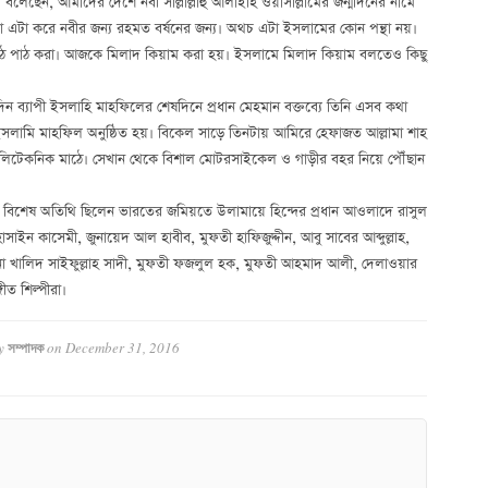
েছেন, আমাদের দেশে নবী সাল্লাল্লাহু আলাইহি ওয়াসাল্লামের জন্মদিনের নামে
 এটা করে নবীর জন্য রহমত বর্ষনের জন্য। অথচ এটা ইসলামের কোন পন্থা নয়।
 পাঠ পাঠ করা। আজকে মিলাদ কিয়াম করা হয়। ইসলামে মিলাদ কিয়াম বলতেও কিছু
িন ব্যাপী ইসলাহি মাহফিলের শেষদিনে প্রধান মেহমান বক্তব্যে তিনি এসব কথা
 ইসলামি মাহফিল অনুষ্ঠিত হয়। বিকেল সাড়ে তিনটায় আমিরে হেফাজত আল্লামা শাহ
িটেকনিক মাঠে। সেখান থেকে বিশাল মোটরসাইকেল ও গাড়ীর বহর নিয়ে পৌঁছান
ে বিশেষ অতিথি ছিলেন ভারতের জমিয়তে উলামায়ে হিন্দের প্রধান আওলাদে রাসুল
ন কাসেমী, জুনায়েদ আল হাবীব, মুফতী হাফিজুদ্দীন, আবু সাবের আব্দুল্লাহ,
না খালিদ সাইফুল্লাহ সাদী, মুফতী ফজলুল হক, মুফতী আহমাদ আলী, দেলাওয়ার
ত শিল্পীরা।
y
on
December 31, 2016
সম্পাদক