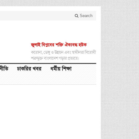
Search
জুলাই বিপ্লবের শক্তি ঐক্যবদ্ধ হউক
করোনা, ডেঙ্গু ও উন্নয়ন এবং স্বাধীনতা বিরোধী
শত্রুমুক্ত বাংলাদেশ গড়ার প্রত্যয়ে।
থনীতি
চাকরির খবর
ধর্মীয় শিক্ষা