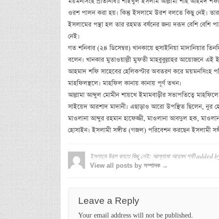
ময়মনসিংহ প্রতিনিধি॥ শাইখুল ইসলাম আল্লামা শাহ আহমদ শফী বল
ওরশ পালন করা হয়। কিন্তু ইসলামে উরশ বলতে কিছু নেই। তারা
ইসলামের পন্থা হল তার রহমত বর্ষনের জন্য দরূদ বেশি বেশি
নেই।
গত শনিবার (২৪ ডিসেম্বর) খানকায়ে হুসাইনিয়া মাদানিয়ার তিনদ
বলেন। খানকার মুতাওয়াল্লী মুফতী মাহবুবুল্লাহর আয়োজনে এই
আহমাদ শফি সাহেবের হেলিকপ্টার অবতরণ করে ময়মনসিংহ পল
মাহফিলস্থলে। মাহফিল কানায় কানায় পূর্ণ তখন।
আল্লামা আব্দুল মোমীন শায়খে ইমামবাড়ীর সভাপতিত্বে মাহফিল
সাইয়েদ আরশাদ মাদানী। এছাড়াও আরো উপস্থিত ছিলেন, নুর হোসাই
মাওলানা আব্দুর রহমান হাফেজ্জী, মাওলানা আবদুল হক, মাওলা
হোসাইন। ইসলামী সঙ্গীত (গজল) পরিবেশন করছেন ইসলামী সঙ্গী
ইসলামে উরশ বলতে কিছু নেই: আল্লামা আহমদ শফী
added b
View all posts by সম্পাদক →
Leave a Reply
Your email address will not be published.