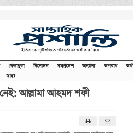
খেলাধুলা
বিনোদন
সমগ্রদেশ
অন্যান্য
অপরাধ
অর্
স্বাস্থ্য
নেই: আল্লামা আহমদ শফী