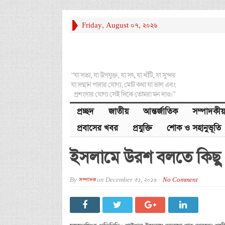
Friday, August 07, 2026
“যা সত্য, যা উপযুক্ত, যা সৎ, যা খাঁটি, যা সুন্দর
যা সম্মান পাবার যোগ্য, মোট কথা যা ভাল এবং
প্রশংসার যোগ্য সেই দিকে তোমরা মন দাও।”
প্রচ্ছদ
জাতীয়
আন্তর্জাতিক
সম্পাদকীয়
প্রবাসের খবর
প্রযুক্তি
শোক ও সহানুভূতি
ইসলামে উরশ বলতে কিছু 
By
সম্পাদক
on
December 31, 2016
No Comment