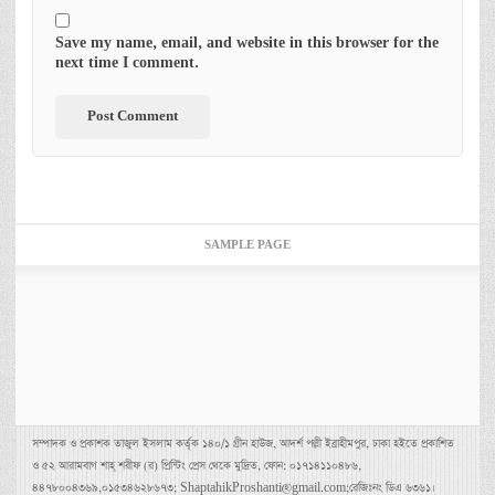
Save my name, email, and website in this browser for the
next time I comment.
SAMPLE PAGE
সম্পাদক ও প্রকাশক তাজুল ইসলাম কর্তৃক ১৪০/১ গ্রীন হাউজ, আদর্শ পল্লী ইব্রাহীমপুর, ঢাকা হইতে প্রকাশিত
ও ৫২ আরামবাগ শাহ্ শরীফ (র) প্রিন্টিং প্রেস থেকে মুদ্রিত, ফোন: ০১৭১৪১১০৪৮৬,
৪৪৭৮০০৪৩৬৯,০১৫৩৪৬২৮৬৭৩; ShaptahikProshanti@gmail.com;রেজিঃনং ডিএ ৬৩৬১।