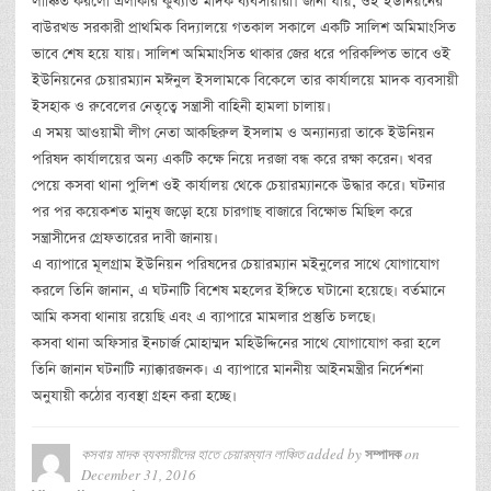
লাঞ্চিত করলো এলাকার কুখ্যাত মাদক ব্যবসায়ীরা। জানা যায়, ওই ইউনিয়নের
বাউরখন্ড সরকারী প্রাথমিক বিদ্যালয়ে গতকাল সকালে একটি সালিশ অমিমাংসিত
ভাবে শেষ হয়ে যায়। সালিশ অমিমাংসিত থাকার জের ধরে পরিকল্পিত ভাবে ওই
ইউনিয়নের চেয়ারম্যান মঈনুল ইসলামকে বিকেলে তার কার্যালয়ে মাদক ব্যবসায়ী
ইসহাক ও রুবেলের নেতৃত্বে সন্ত্রাসী বাহিনী হামলা চালায়।
এ সময় আওয়ামী লীগ নেতা আকছিরুল ইসলাম ও অন্যান্যরা তাকে ইউনিয়ন
পরিষদ কার্যালয়ের অন্য একটি কক্ষে নিয়ে দরজা বন্ধ করে রক্ষা করেন। খবর
পেয়ে কসবা থানা পুলিশ ওই কার্যালয় থেকে চেয়ারম্যানকে উদ্ধার করে। ঘটনার
পর পর কয়েকশত মানুষ জড়ো হয়ে চারগাছ বাজারে বিক্ষোভ মিছিল করে
সন্ত্রাসীদের গ্রেফতারের দাবী জানায়।
এ ব্যাপারে মূলগ্রাম ইউনিয়ন পরিষদের চেয়ারম্যান মইনুলের সাথে যোগাযোগ
করলে তিনি জানান, এ ঘটনাটি বিশেষ মহলের ইঙ্গিতে ঘটানো হয়েছে। বর্তমানে
আমি কসবা থানায় রয়েছি এবং এ ব্যাপারে মামলার প্রস্তুতি চলছে।
কসবা থানা অফিসার ইনচার্জ মোহাম্মদ মহিউদ্দিনের সাথে যোগাযোগ করা হলে
তিনি জানান ঘটনাটি ন্যাক্কারজনক। এ ব্যাপারে মাননীয় আইনমন্ত্রীর নির্দেশনা
অনুযায়ী কঠোর ব্যবস্থা গ্রহন করা হচ্ছে।
কসবায় মাদক ব্যবসায়ীদের হাতে চেয়ারম্যান লাঞ্চিত
added by
on
সম্পাদক
December 31, 2016