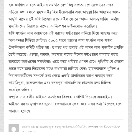
ছক কষছিল ভারতে আইএস সমর্থিত বেশ কিছু সংগঠন। গোয়েন্দাদের নজর
এড়িয়ে কথা বলতে মুহম্মদ ইব্রাহিম ইয়েজদানি এবং আব্দুল্লা বিন আহমেদ আল-
আমুদি নামের দুই জঙ্গি নিজেদের মোবাইল ফোনে ‘আমন আল-মুজাহিদ’ অর্থাৎ
মুজাহিদদের নিরাপত্তা নামের এনক্রিপশন ডাউনলোড করেছিল।
জঙ্গি সংগঠন আল কায়দাকে এই ধরণের সফ্টওয়্যার বানিয়ে দিয়ে সাহায্য করে
আল-ফজর মিডিয়া সেন্টার। ২০০২ সালে তাদের শাখা সংগঠন আল-ফজর
টেকনিক্যাল কমিটি গঠিত হয়। দু’বছর পর তারাই এই আমন আল-মুজাহিদ প্রযুক্তি
তৈরি করেছে। এছাড়া, অরবট, অরফক্স নামের বিশেষ সফ্টওয়্যার ব্যবহার করত
ভারতের আইএসের সমর্থকরা। এতে করে পরিচয় গোপন রেখে পৃথিবীর যে কোনো
প্রান্তে বসে তারা নিজেদের মধ্যে কথাবার্তা চালিয়ে যেত। হায়দরাবাদে পুলিশ ও
নিরাপত্তাকর্মীদের সম্পর্কে তথ্য পেতে একটি মানচিত্রের অ্যাপ ব্যবহার করে
কামাঠিপুরা, আফজলগঞ্জ এবং বদরপুরা থানাগুলিকে হামলার জন্য চিহ্নিত
করেছিল জঙ্গিরা।
সম্প্রতি ৮ ভারতীয় আইএস সমর্থকের বিরুদ্ধে চার্জশিট দিয়েছে এনআইএ।
আইএস সদস্য মুজাফ্ফর হুসেন রিজওয়ানকে জেরা করে এসব তথ্য মিলেছে বলে
জানানো হয়েছে।
ভারতে ভয়াবহ হামলার ছক কষছে আইএস
added by
on
December
সম্পাদক