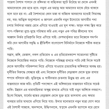
পহেলা বৈশাখ পালনে যে রঙ্গিনতা বা বাহ্যিকতা ফুটে উঠেছে তা থেকে এখনই
আমাদেরকে বের হতে হবে। নতুবা এর মহাত্ব আর আমাদের মাঝে বেঁচে থাকবে
বলে মনে হয় না। এই বৈশাখতো কোন মজা বা বাজ্যিক আবরণের মধ্যেই সিমাবদ্ধ
নয়, বরং আত্মিক অনুশোচনা ও জাগরণ এমনকি নতুন উদ্যোমে আগামীর পথা
চলায় নির্মলতা বজায় রেখে এগিয়ে যাওয়াই এর মূল লক্ষ্য। আসুন লক্ষ্য স্থির করে
পাপ-পঙ্কিলতা ধুয়ে-মুছে পরিস্কার করি এবং নতুন এক পবিত্র জীবনের স্বাধ
আহ্লাদ নির্ভর প্রতিশ্রুতি নিয়ে এগিয়ে যাই। দেশমার্তৃকার তরে নিজেকে সমর্পন
করি যেন আগামীর সম্বৃদ্ধি ও স্থীতিশীল বাংলাদেশ বিনির্মানে নিজেকে শরীক করতে
পারি।
সন্ত্রাস, জঙ্গি, ভেজাল, নকল প্রতিরোধ ও এর প্রতিরোধকল্পে সতেচনতা সৃষ্টিতে
নিজেকে নিয়োজিত করতে পারি। নিজেকে পরিচ্ছন্ন রাখতে পারি সেই দিকে সচেষ্ট
থেকে আগামীর পরিকল্পনা নিয়ে এগিয়ে যাওয়ার প্রত্যয়দিপ্ত অঙ্গিকারে আবদ্ধ হয়।
দূর্নীতির বিরুদ্ধে সোচ্ছার হই এবং নিজেকে দূর্নীতির বেড়াজাল থেকে মুক্ত রাখার
শপথে বলিয়ান হই। মুক্তিযুদ্ধ ও স্বাধীনতার চেতনায় উদ্ভুদ্ধ হয় এবং এর
বাস্তবায়নে কাজ করি। প্রতিটি পদক্ষেপে এই অঙ্গিকারের বাস্তবায়ন ঘটাতে সচেষ্ঠ
থাকি। উন্নয়ন এর ধারাবাহিকতা অক্ষুন্ন রাখতে এগিয়ে যাই নতুন আঙ্গিকে নবরূপে।
হিংসা বিদ্ধেষ, স্বার্থের দ্বন্ধের বেড়াজাল থেকে মুক্ত হয়ে ভালবাসা এবং ক্ষমার
ব্যবহার চর্চার মাধ্যমে এগিয়ে নিয়ে যায়। উদার মনোভাবে নতুন মাত্রা যোগ করে
এই বৈশাখী সাজকে, আনন্দকে, উদ্ধিপনাকে, স্বপ্নকে এমনকি ত্যাগকে ধরে রেখে