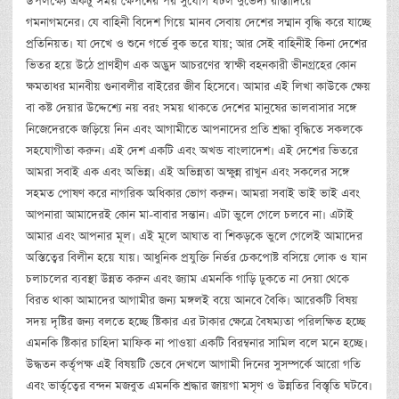
উপলক্ষ্যে একটু সময় ক্ষেপনের পর সুযোগ ঘটল দুর্ভেদ্য রাস্তাদিয়ে
গমনাগমনের। যে বাহিনী বিদেশ গিয়ে মানব সেবায় দেশের সম্মান বৃদ্ধি করে যাচ্ছে
প্রতিনিয়ত। যা দেখে ও শুনে গর্ভে বুক ভরে যায়; আর সেই বাহিনীই কিনা দেশের
ভিতর হয়ে উঠে প্রাণহীণ এক অদ্ভুদ আচরণের স্বাক্ষী বহনকারী ভীনগ্রহের কোন
ক্ষমতাধর মানবীয় গুনাবলীর বাইরের জীব হিসেবে। আমার এই লিখা কাউকে ক্ষেয়
বা কষ্ট দেয়ার উদ্দেশ্যে নয় বরং সময় থাকতে দেশের মানুষের ভালবাসার সঙ্গে
নিজেদেরকে জড়িয়ে নিন এবং আগামীতে আপনাদের প্রতি শ্রদ্ধা বৃদ্ধিতে সকলকে
সহযোগীতা করুন। এই দেশ একটি এবং অখন্ড বাংলাদেশ। এই দেশের ভিতরে
আমরা সবাই এক এবং অভিন্ন। এই অভিন্নতা অক্ষুন্ন রাখুন এবং সকলের সঙ্গে
সহমত পোষণ করে নাগরিক অধিকার ভোগ করুন। আমরা সবাই ভাই ভাই এবং
আপনারা আমাদেরই কোন মা-বাবার সন্তান। এটা ভুলে গেলে চলবে না। এটাই
আমার এবং আপনার মূল। এই মূলে আঘাত বা শিকড়কে ভুলে গেলেই আমাদের
অস্তিত্বের বিলীন হয়ে যায়। আধুনিক প্রযুক্তি নির্ভর চেকপোষ্ট বসিয়ে লোক ও যান
চলাচলের ব্যবস্থা উন্নত করুন এবং জ্যাম এমনকি গাড়ি ঢুকতে না দেয়া থেকে
বিরত থাকা আমাদের আগামীর জন্য মঙ্গলই বয়ে আনবে বৈকি। আরেকটি বিষয়
সদয় দৃষ্টির জন্য বলতে হচ্ছে ষ্টিকার এর টাকার ক্ষেত্রে বৈষম্যতা পরিলক্ষিত হচ্ছে
এমনকি ষ্টিকার চাহিদা মাফিক না পাওয়া একটি বিরম্বনার সামিল বলে মনে হচ্ছে।
উদ্ধতন কর্তৃপক্ষ এই বিষয়টি ভেবে দেখলে আগামী দিনের সুসম্পর্কে আরো গতি
এবং ভার্তৃত্বের বন্দন মজবুত এমনকি শ্রদ্ধার জায়গা মসৃণ ও উন্নতির বিস্তৃতি ঘটবে।