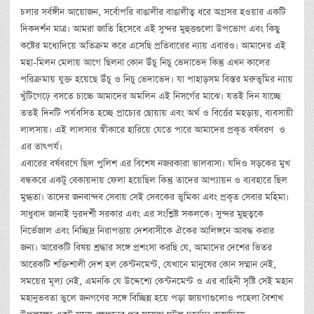
চলার সর্বঙ্গীন আয়োজন, সর্বোপরি বাঙালীর বাঙালীত্ব ধরে অগ্রসর হওয়ার একটি
দিকদর্শন মাত্র। আমরা জাতি হিসেবে এই সুন্দর মুহুত্তগুলো উপভোগ এবং কিছু
কষ্টের মধ্যেদিয়ে অতিক্রম করে এসেছি প্রতিবারের ন্যায় এবারও। আমাদের এই
মহা-মিলন মেলায় আগে ছিলনা কোন উঁচু নিচু ভেদাভেদ কিন্তু এখন কালের
পরিক্রমায় যুক্ত হয়েছে উঁচু ও নিচু ভেদাভেদ। যা পাহাড়সম বিস্তর মরুভুমির ন্যায়
খুঁটিগেঢ়ে বসতে চাচ্চে আমাদের অমলিন এই নিসর্গের মাঝে। যতই দিন যাচ্ছে
ততই দিনটি পর্যবসিত হচ্ছে প্রাচ্যের ছোয়ায় এবং অর্থ ও বির্ত্তের মহড়ায়, ব্যবসায়ী
লালসায়। এই লালসার স্বীকারে হারিয়ে যেতে পারে আমাদের প্রকৃত বর্ষবরণ ও
এর তাৎপর্য।
এবারের বর্ষবরণে ছিল পুলিশ এর বিশেষ নজরকারা ভালবাসা। যদিও সড়কের মুখ
বন্ধকরে একটু বেকায়দায় ফেলা হয়েছিল কিন্তু তাদের আপ্যায়ন ও ব্যবহারে ছিল
মুগ্ধতা। তাদের জনবান্দব সেবায় সেই সেবকের ভুমিকা এবং প্রকৃত সেবার মহিমা।
সাধুবাদ জানাই দুরদর্শী সরকার এবং এর সংশ্লিষ্ট সকলকে। সুন্দর মুহুত্বকে
নির্ভেজাল এবং নিচ্ছিদ্র নিরাপত্তায় দেশবাসীকে ঐকের আলিঙ্গনে আবদ্ধ করার
জন্য। আরেকটি বিষয় শ্রদ্ধার সঙ্গে প্রশংসা করছি যে, আমাদের দেশের ভিতর
আরেকটি শক্তিশালী দেশ হল কেন্টনমেন্ট, যেখানে মানুষের কোন সম্মান নেই,
সময়ের মূল্য নেই, এমনকি যে উদ্দেশ্যে কেন্টনমেন্ট ও এর বাহিনী সৃষ্টি সেই মহান
মহানুভবতা ভুলে জনগণের সঙ্গে বিচ্ছিন্ন হয়ে পড়া জায়গাগুলোও পহেলা বৈশাখ