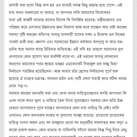
ডালাই করা হলো কিন্তু মাস ছয় এর মধ্যেই সমস্ত কিছু তছনছ হয়ে গেলে। এই
দায় কার? সরকারের না আমার, না আপনার নাকি আমাদের বিবেকের?
যারা এই কাজটি করেছে তাদের বিবেক কি বিসর্জিত হয়েছে। মন্ত্রীমহোদয় এত
পরিশ্রম করে এলাকার উন্নয়নের জন্য নিরলস কাজ করে যাচ্ছেন আর সেই কাজের
সমস্যা সৃষ্টি করছেন কতিপয় অসাধু ব্যবসায়ী যাদের লক্ষ্য ও উদ্দেশ্য হল নিজের
পকেট ভারী করা। জনগণ এবং সরকারের উন্নয়ন কর্মকান্ড ফলপ্রসু না করে বরং
দুর্নাম বয়ে আনার কাছে রিতিমত ব্যতিব্যস্ত। এই যদি হয় তাহলে আমাদের মুখ
দেখানোর কোন সুযোগ আর অবশিষ্ট থাকে না। এই ধরনের অসাধু লোকদের
কারণের আমাদের পরম শ্রদ্ধেয় মরহুম এডভোকেট সিরাজুল হক বাচ্ছু মিয়া
নির্বাচনে পরাজিত হয়েছিলেন। আজ আবার তাঁর ছেলের নির্বাচনের পুর্বে শুরু
হয়েছে ঐ চক্রের চক্রান্ত। সাবধান হউন এবং খাটি সোনা যাচাই করে সঠিক কাজে
নেমে পড়–ন।
সরকার কাজের তদারকি করা এবং দেখা শুনার দায়িত্বপ্রাপ্তদের বলছি আপনারা কি
এখন নাকে কানে তুলা ও নাবিতে তৈল দিয়ে ঘুমাচ্ছেন? সরকার কেন অতি উচ্চ
বেতনে আপনাদের পুষে যাচ্ছে? আপনাদের কোন দায় দায়িত্ব কি নেই? নাকি
এখানেও কোন অন্যরকম ঘন্ধের বা সুবাসের ব্যবস্থা রয়েছে। প্রত্যেকে প্রত্যেকের
দায়িত্ব পালন করুন এবং সৎ অবস্থানে থেকে সৎ মানুষটির সফলাতর কথা বলুন ও
কাজে প্রকাশ করুন। কোন ব্যত্যয় বা গাফিলতি ঘটলে আমরা কিন্তু পিছু নিয়ে কেচু