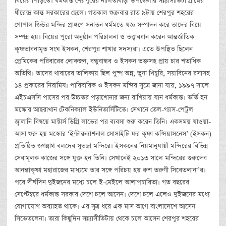
বিয়ের পিঁড়িতে। ধর্মকান্ত শেরপুরের নালিতাবাড়ী উপজেলার সন্ন্যাসীভিটা গ্রামের
ধীরেন্দ্র কান্ত সরকারের ছেলে। গতকাল শুক্রবার রাত ৯টায় শেরপুর শহরের
গোপাল জিউর মন্দির প্রাঙ্গণে সনাতন ধর্মমতে যজ্ঞ সম্পাদন করে তাদের বিয়ে
সম্পন্ন হয়। বিয়ের পুরো অনুষ্ঠান পরিচালনা ও তত্ত্বাবধান করেন আন্তর্জাতিক
কৃষ্ণভাবনামৃত সংঘ ইসকন, শেরপুর শাখার সদস্যরা। এতে উপস্থিত ছিলেন
প্রেমিকের পরিবারের লোকজন, বন্ধুবান্ধব ও ইসকন ভক্তসহ প্রায় চার শতাধিক
অতিথি। তাদের খাবারের তালিকায় ছিল পুষ্প অন্ন, ভুনা খিচুরি, সয়াবিনের রসাসহ
১৪ প্রকারের নিরামিষ। পারিবারিক ও ইসকন মন্দির সূত্রে জানা যায়, ১৯৯৭ সালে
এইচএসসি পাসের পর উচ্চতর পড়াশোনার জন্য রাশিয়ায় যান ধর্মকান্ত। ভর্তি হন
মস্কোর আছরাখান টেকনিক্যাল ইউনিভার্সিটিতে। সেখানে তেল-গ্যাস-পেট্রল
জ্বালানি বিষয়ে মাস্টার্স ডিগ্রি লাভের পর ব্যবসা শুরু করেন তিনি। একসময় যাওয়া-
আসা শুরু হয় মস্কোর ‘ইন্টারন্যাশনাল সোসাইটি ফর কৃষ্ণা কন্সিয়াসনেস’ (ইসকন)
প্রতিষ্ঠিত জগন্নাথ বলদেব সুভদ্রা মন্দিরে। ইসকনের নিয়মানুযায়ী মন্দিরের বিভিন্ন
সেবামূলক কাজের সঙ্গে যুক্ত হন তিনি। সেখানেই ২০১৩ সালে মন্দিরের গুরুদেব
আনন্তাকৃষ্ণা মহারাজের মাধ্যমে তার সঙ্গে পরিচয় হয় রুশ তরুণী সিবেতলানা’র।
পরে দীর্ঘদিন দুইজনের মধ্যে চলে ই-মেইলে আলাপচারিতা। গত বছরের
সেপ্টেম্বরে ধর্মকান্ত সরকার দেশে চলে আসেন। দেশে চলে এলেও দুইজনের মধ্যে
যোগাযোগ অব্যাহত থাকে। এর সূত্র ধরে এক মাস আগে বাংলাদেশে আসেন
সিভেতলেনা। তারা কিছুদিন সন্ন্যাসীভিটায় থেকে চলে আসেন শেরপুর শহরের