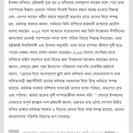
ইসকন মন্দিরে। দুইজনই যুক্ত হন এ মন্দিরের সেবামূলক কাজের সঙ্গে। পরে তারা
পরস্পরের ইচ্ছায় প্রেমকে পরিণয় দিতেই বিয়ের বন্ধনে আবদ্ধ হওয়ার সিদ্ধান্ত
নেন। এরপর সনাতন ধর্মীয় আচার অনুযায়ী শুক্রবার রাতে তাদের বিয়ে সম্পন্ন
হয়। ধর্মকান্ত সরকার জানান, বর্তমানে তিনি রাশিয়ার রাজধানী মস্কোতে হোটেল
ব্যবসা করছেন। ২০১২ সালে মস্কোতে সভেতলেনা আর তিনি নিজেদের দীর্ঘদিনের
জানাশোনা থেকেই পরস্পরের গলায় মালা পরিয়ে বিয়ের সিদ্ধান্ত নিয়েছেন। তারা
দুইজনই নিরামিশাষী এবং ইসকন অনুসারি। তারা যাতে দাম্পত্য জীবনে সুখী হতে
পারেন সেজন্য সবার প্রার্থনা কামনা করেছেন। ২০১৬ সালের সেপ্টেম্বর মাসে
রাশিয়ার আইন অনুসারে তারা বিয়ের জন্য নিবন্ধনের আবেদন করেছেন বলেও
জানান। শেরপুর জেলা পূজা উদযাপন পরিষদের সভাপতি দেবাশীষ ভট্টাচার্য
বলেন, “প্রেমের টানে বাংলাদেশে ছুটে আসা রাশিয়ান কন্যা সেভেতলানা’র সঙ্গে
নালিতাবাড়ী সন্ন্যাসীভিটা গ্রামের ধর্মকান্ত সরকারের বিয়ে হিন্দু ধর্মমতে সম্পন্ন
হয়েছে। ধর্মকান্ত সরকার রাশিয়ায় থাকতেই তাদের মাঝে পরিচয়, অতঃপর প্রেম
এবং পরিণয়। আমরা তাদের সুখী দাম্পত্যজীবন কামনা করি। ” শেরপুর ইসকনের
সেবায়েত অপূর্ব জগন্নাথ দাশ ব্রহ্মচারী জানান, শুক্রবার রাত ৯টায় গোপাল জিউর
মন্দির প্রাঙ্গণে ধর্মকান্ত সরকার ও সিভেত লেনার বিয়ে কাজ সম্পন্ন হয়েছে। তাদের
ভালোবাসার পরিণতি বিয়েতে রূপ পেয়েছে।
প্রেমের টানে শেরপুরে ছুটে এসে বিয়ে করলেন রুশ তরুণী
added by
on
সম্পাদক