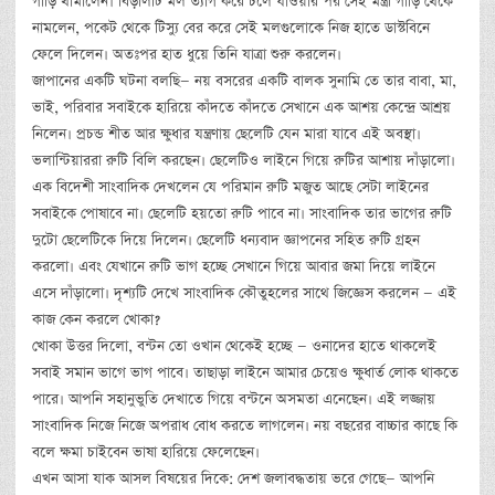
গাড়ি থামালেন। বিড়ালটি মল ত্যাগ করে চলে যাওয়ার পর সেই মন্ত্রী গাড়ি থেকে
নামলেন, পকেট থেকে টিস্যু বের করে সেই মলগুলোকে নিজ হাতে ডাস্টবিনে
ফেলে দিলেন। অতঃপর হাত ধুয়ে তিনি যাত্রা শুরু করলেন।
জাপানের একটি ঘটনা বলছি— নয় বসরের একটি বালক সুনামি তে তার বাবা, মা,
ভাই, পরিবার সবাইকে হারিয়ে কাঁদতে কাঁদতে সেখানে এক আশয় কেন্দ্রে আশ্রয়
নিলেন। প্রচন্ড শীত আর ক্ষুধার যন্ত্রণায় ছেলেটি যেন মারা যাবে এই অবস্থা।
ভলান্টিয়াররা রুটি বিলি করছেন। ছেলেটিও লাইনে গিয়ে রুটির আশায় দাঁড়ালো।
এক বিদেশী সাংবাদিক দেখলেন যে পরিমান রুটি মজুত আছে সেটা লাইনের
সবাইকে পোষাবে না। ছেলেটি হয়তো রুটি পাবে না। সাংবাদিক তার ভাগের রুটি
দুটো ছেলেটিকে দিয়ে দিলেন। ছেলেটি ধন্যবাদ জ্ঞাপনের সহিত রুটি গ্রহন
করলো। এবং যেখানে রুটি ভাগ হচ্ছে সেখানে গিয়ে আবার জমা দিয়ে লাইনে
এসে দাঁড়ালো। দৃশ্যটি দেখে সাংবাদিক কৌতুহলের সাথে জিজ্ঞেস করলেন — এই
কাজ কেন করলে খোকা?
খোকা উত্তর দিলো, বন্টন তো ওখান থেকেই হচ্ছে — ওনাদের হাতে থাকলেই
সবাই সমান ভাগে ভাগ পাবে। তাছাড়া লাইনে আমার চেয়েও ক্ষুধার্ত লোক থাকতে
পারে। আপনি সহানুভুতি দেখাতে গিয়ে বন্টনে অসমতা এনেছেন। এই লজ্জায়
সাংবাদিক নিজে নিজে অপরাধ বোধ করতে লাগলেন। নয় বছরের বাচ্চার কাছে কি
বলে ক্ষমা চাইবেন ভাষা হারিয়ে ফেলেছেন।
এখন আসা যাক আসল বিষয়ের দিকে: দেশ জলাবদ্ধতায় ভরে গেছে— আপনি