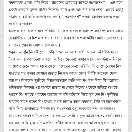
সরকারকে একটা গালি দিয়ে” উন্নয়নের জোয়াড়ে ভাসছে বাংলাদেশ” — এই বলে
একটা উপহাস মূলক স্টাটাস দিলেন। ব্যাস এখন আপনার কাজ শেষ— এইযে একটু
দাঁড়ান!!! হ্যাঁ আমি আপনাকেই বলছি ” বাংলাদেশ” শব্দটা উচ্চারন করতে লজ্জা
করেনি আপনার?
আজকে কাঁচা বাজার করে পলিথিন টা কোথায় ফেলেছেন? প্রেমিক/ প্রেমিকার সাথে
রোমান্টিক ভাবে চিপস খাওয়ার পর চিপসের খালি প্যাকেটটা কোথায় ফেলেছেন?
বাদামের ছোকলা কোথায় ফেলেছেন?
শুনুন— আপনি নিজেই তো একটা ” জলাবদ্ধতা”!! যদি জিজ্ঞেস করি ঠিক মতো
ট্যাক্স আদায় করেছেন? তাহলে কি উত্তর দেবেন? বাসার ময়লা আবর্জনা ডাস্টবিনে
না ফেলে ড্রেনে অথবা খালে ফেলে এসেছেন কেন? ডাস্টবিন কি চোখে দেখেন নি?
খাওয়ার পর কলার খোসাটা রাস্তায় নিক্ষেপ করেন কেন? নির্দিষ্ট জায়গায় ফেলা
যায় না? সিগারেট জ্বালিয়ে দিয়াশলাইয়ের কাঠি আর সুখ টান দিয়ে সিগারেটের
পরিত্যাক্ত ফিল্টার এর অংশটা রাস্তায় না ফেলে নিজের পকেটে জমিয়ে রাখতে
পারেন নি? বলতে পারবেন আজকে আপনি অফিসে গিয়ে ঘুষ নেন নি? দূর্নীতির
ফাইলে সাইন করেন নি? কথায় কথায় ঢালাও ভাবে সরকার; সিটি কর্পোরেশনকে
গালি দিয়ে জলাবদ্ধতা নিরশন হয় না। দেশটা শুধু সরকারের নয়। আপনারও।
আমাদের সবাইকে নিয়ে দেশ। আমরা ১৬ কোটি মানুষ। আমাদের ৩২ কোটি হাত।
এই ৩২ কোটি হাত যদি একদিন দুর্নীতি না করে, একদিন অফিসে ঘুষ না নেয়,
একদিন কলার খোসা রাস্তায় না ফেলে, খালে অথবা ড্রেনে যেখানে সেখানে ময়লা