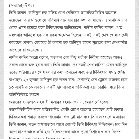
(আল্লাহর) উপর।’
তিনি জানান, আনিসুল হক মস্তিষ্ক রোগ সেরিবেল ভ্যাসকিউলিটিস আক্রান্ত
হয়েছেন। তার মস্তিষ্কে যে পরিমাণ রক্ত যাওয়ার কথা তা যাচ্ছে না। মানসিক চাপ
থেকে এমন হয়েছে বলে চিকিৎসকরা জানিয়েছেন। নাদীম কাদির বলেন, ‘গত
মঙ্গলবার আনিসুল হক এক রকম অচেতন ছিলেন। একটু একটু চোখ খোলার চেষ্টা
করেছেন কেবল। মেয়রের স্ত্রী রুবানা হক আনিসুল হকের সুস্থতার জন্য দেশবাসীর
কাছে দোয়া চেয়েছেন।
নাদীন কাদির আরো বলেন, গতকাল বেশ কিছু পরীক্ষা-নিরীক্ষা হয়েছে। আজও
সকাল থেকে শুরু হবার কথা। তিনি জানান, প্রধানমন্ত্রী শেখ হাসিনা মেয়র আনিসুল
হকের পরিবারের সঙ্গে মঙ্গলবার কথা বলেছেন এবং তার চিকিৎসার সমস্ত খোঁজ
রাখছেন। ২৯ জুলাই আনিসুল হক লন্ডন যান। সেখানেই ব্রেন স্ট্রোকে আক্রান্ত হলে
১৩ আগস্ট তাকে লন্ডনের একটি হাসপাতালে ভর্তি করা হয়। চারদিন ধরে তিনি
আইসিইউতে আছেন।
মেয়রের ব্যক্তিগত সহকারী মিজানুর রহমান জানান, মেয়র সেরিবেল
ভ্যাসকিউলিটিস নামে মস্তিষ্কজনিত একটি রোগে আক্রান্ত হয়েছেন যেটি ঢাকার
চিকিৎসকরা শনাক্ত করতে পারেননি। গত দুই মাস ধরে তিনি এ রোগে আক্রান্ত।
তিনি জানান, লন্ডন হাসপাতালে আগে থেকেই তিনি চিকিৎসা নিচ্ছিলেন। চার দিন
আগে হাসপাতালে ভর্তি হন। চিকিৎসকেরা তাকে পুরো বিশ্রামে থাকার নির্দেশ