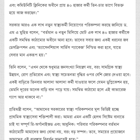
এবং কমিউনিটি ক্লিনিকের অধীনে প্রায় ৪০ হাজার কর্মী তিন-চার ভাগে বিভক্ত
হয়ে কাজ করছেন।”
সরকার আরও এক লাখ নতুন স্বাস্থ্যকর্মী নিয়োগের পরিকল্পনা করছে জানিয়ে ড.
এম এ মুহিত বলেন, “বর্তমান ও নতুন মিলিয়ে মোট এক লাখ ৪০ হাজার কর্মীকে
একটি সমন্বিত কাঠামোর অধীনে আনা হবে। তাদের সবার জন্য একই ধরনের জব
ডেসক্রিপশন এবং ‘অ্যাসেনশিয়াল সার্ভিস প্যাকেজ’ নিশ্চিত করা হবে, যাতে
সেবার মান একরূপ হয়।”
তিনি বলেন, “এখন থেকে শুধুমাত্র জনসংখ্যা নিয়ন্ত্রণ নয়, বরং সামগ্রিক স্বাস্থ্য
উন্নয়ন, রোগ প্রতিরোধ এবং স্বাস্থ্য সচেতনতা বৃদ্ধির ওপর বেশি জোর দেওয়া হবে।
একই বাড়িতে তিনবার আলাদা আলাদা কর্মী যাওয়ার ফলে যেমন ডুপ্লিকেশন হয়,
তেমনি দূরের অনেক বাড়ি বাদ পড়ে যায়। সমন্বিত কাঠামো হলে এই কাভারেজ
গ্যাপ আর থাকবে না।”
প্রতিমন্ত্রী বলেন, “আমাদের সরকারের স্বাস্থ্য পরিকল্পনার মূল ভিত্তিই হচ্ছে
প্রাথমিক স্বাস্থ্যসেবা শক্তিশালী করা। আমরা এমন একটি হেলথ সিস্টেম বানাতে
চাই যা সম্পূর্ণ রি-অর্গানাইজড এবং আধুনিক। পরিবার পরিকল্পনার বর্তমান
কাঠামোটি আমাদের জন্য বোঝা নয়, বরং বড় সম্পদ। তবে, সময়ের প্রয়োজনে
আমাদের এই ব্যবস্থায় বিবর্তন আনতেই হবে।”