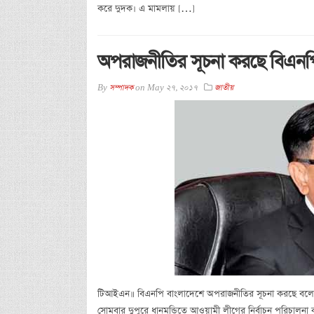
করে দুদক। এ মামলায় […]
অপরাজনীতির সূচনা করছে বিএনপ
By
সম্পাদক
on
May 27, 2017
জাতীয়
টিআইএন॥ বিএনপি বাংলাদেশে অপরাজনীতির সূচনা করছে বল
সোমবার দুপুরে ধানমন্ডিতে আওয়ামী লীগের নির্বাচন পরিচালন