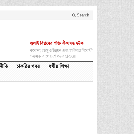
Search
জুলাই বিপ্লবের শক্তি ঐক্যবদ্ধ হউক
করোনা, ডেঙ্গু ও উন্নয়ন এবং স্বাধীনতা বিরোধী
শত্রুমুক্ত বাংলাদেশ গড়ার প্রত্যয়ে।
থনীতি
চাকরির খবর
ধর্মীয় শিক্ষা