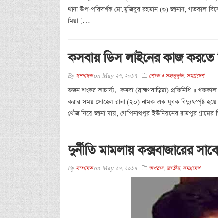
থানা উপ-পরিদর্শক মো.মুজিবুর রহমান (৩) জানান, গতকাল বি
মিয়া […]
কসবায় ডিস লাইনের কাজ করতে গিয়ে 
By
সম্পাদক
on
May 27, 2017
শোক ও সহানুভূতি
,
সমগ্রদেশ
ভজন শংকর আচার্য্য, কসবা (ব্রাহ্মণবাড়িয়া) প্রতিনিধি ॥ গত
করার সময় সোহেল রানা (২০) নামক এক যুবক বিদ্যুৎস্পৃষ্ট হয়ে
খোঁজ নিয়ে জানা যায়, গোপিনাথপুর ইউনিয়নের রামপুর গ্রামে
দুর্নীতি মামলায় কক্সবাজারের সাব
By
সম্পাদক
on
May 27, 2017
অপরাধ
,
জাতীয়
,
সমগ্রদেশ