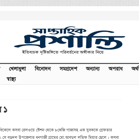
খেলাধুলা
বিনোদন
সমগ্রদেশ
অন্যান্য
অপরাধ
অর্
স্বাস্থ্য
র ১
কাল বিকেলে কসবা রেলওয়ে স্টেশন থেকে ৮কেজি গাজাসহ এক যুবককে গ্রেফতার
২০)। সে বড়দল উপজেলার ধনগাজী গ্রামের মো.আবদুল লতিফ মিয়ার ছেলে । কসবা