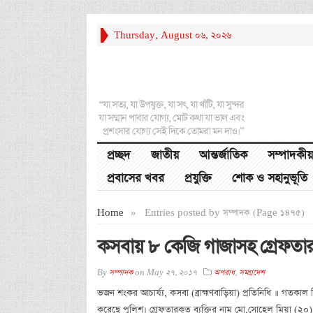
Thursday, August 06, 2026
“যা সত্য, যা উপযুক্ত, যা সৎ, যা খাঁটি, যা সুন্দর
যা সম্মান পাবার যোগ্য, মোট কথা যা ভাল এবং
প্রশংসার যোগ্য সেই দিকে তোমরা মন দাও।”
প্রচ্ছদ
জাতীয়
আন্তর্জাতিক
সম্পাদকীয়
প্রবাসের খবর
প্রযুক্তি
শোক ও সহানুভূতি
Home
»
Entries posted by সম্পাদক (Page 1475)
কসবায় ৮ কেজি গাজাসহ গ্রেফতা
By
সম্পাদক
on
May 27, 2017
অপরাধ
,
সমগ্রদেশ
ভজন শংকর আচার্য্য, কসবা (ব্রাহ্মণবাড়িয়া) প্রতিনিধি ॥ গত
করেছে পুলিশ। গ্রেফতারকৃত ব্যক্তির নাম মো.সোহেল মিয়া (