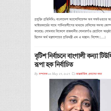
প্রযুক্তি প্রতিনিধি॥ বাংলাদেশ অ্যাসোসিয়েশন অব সফটওয়্যার অ্
মাস্টারকার্ডের সাথে পার্টনারশীপের মাধ্যমে বেসিসের সদস্য কোম্পা
করেছে। সোমবার বিকেলে রাজধানীর সোনারগাঁও হোটেলে আনুষ্ঠানি
ছিলেন অর্থ মন্ত্রণালয়ের প্রতিমন্ত্রী এম এ মান্নান। বিশেষ […]
বৃটিশ নির্বাচনে বাংগালী কন্যা ট
রূপা হক নির্বাচিত
By
সম্পাদক
on
May 27, 2017
আন্তর্জাতিক
,
প্রবাসের খবর