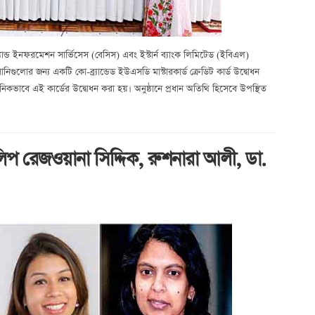
যান্ড ইনফরমেশন সার্ভিসেস (বেসিস) এবং ইস্টার্ন ব্যাংক লিমিটেড (ইবিএল)
নিগুলোর জন্য একটি কো-ব্র্যান্ডেড ইউএসডি মাস্টারকার্ড ক্রেডিট কার্ড উদ্বোধন
কভাবে এই কার্ডের উদ্বোধন করা হয়। অনুষ্ঠানে প্রধান অতিথি হিসেবে উপস্থিত
িউলিপ রেজওয়ানা সিদ্দিক, রুশনারা আলী, ডা.