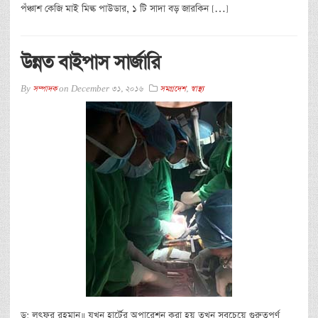
পঁঞ্চাশ কেজি মাই মিল্ক পাউডার, ১ টি সাদা বড় জারকিন […]
উন্নত বাইপাস সার্জারি
By
সম্পাদক
on
December 31, 2016
সমগ্রদেশ
,
স্বাস্থ্য
ড: লুৎফর রহমান॥ যখন হার্টের অপারেশন করা হয় তখন সবচেয়ে গুরুত্বপূর্ণ