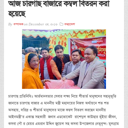
আজ চারগাছ বাজারে কম্বল বিতরন করা
হয়েছে
By
সম্পাদক
on
December 24, 2016
সমগ্রদেশ
চারগাছ প্রতিনিধি॥ আর্তমানবতার সেবার লক্ষ্য নিয়ে শীতার্ত মানুষদের সহানুভূতি
জানাতে চারগাছ বাজার এ মাননীয় মন্ত্রী মহাদয়ের নিজস্ব অর্থায়নে শত শত
অসহায়, দরিদ্র ও শীতার্ত মানুষদের মাজে কম্বল বিতরণ করছেন মাননীয়
আইনমন্ত্রী’র একান্ত সহকারী জনাব এডভোকেট রাশেদুল কাউছার ভূঁইয়া জীবন,
কসবা পৌ র মেয়র এমরান উদ্দিন জুয়েল সহ কসবা উপজেলার নেতৃবৃন্দ। মূলগ্রাম