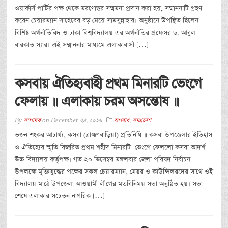
ওয়ার্কার্স পার্টির পক্ষ থেকে মরণোত্তর সম্মমনা প্রদান করা হয়, সম্মাননাটি গ্রহণ
করেন চেয়ারম্যান সাহেবের বড় মেয়ে সামসুন্নাহার। অনুষ্ঠানে উপস্থিত ছিলেন
বিশিষ্ট অর্থনীতিবিদ ও ঢাকা বিশ্ববিদ্যালয় এর অর্থনীতির প্রফেসর ড. আবুল
বারকাত স্যার। এই সম্মাননার মাধ্যমে এলাকাবাসী […]
কসবায় ঐতিহ্যবাহী প্রথম মিনারটি ভেংগে
ফেলায় ॥ এলাকায় চরম অসন্তোষ ॥
By
সম্পাদক
on
December 24, 2016
অপরাধ
,
সমগ্রদেশ
ভজন শংকর আচার্য্য, কসবা (ব্রাহ্মণবাড়িয়া) প্রতিনিধি ॥ কসবা উপজেলার ইতিহাস
ও ঐতিহ্যের স্মৃতি বিজরিত প্রথম শহীদ মিনারটি ভেংগে ফেললো কসবা আদর্শ
উচ্চ বিদ্যালয় কর্তৃপক্ষ। গত ২০ ডিসেম্বর মঙ্গলবার জেলা পরিষদ নির্বাচন
উপলক্ষে মুক্তিযুদ্ধের পক্ষের সকল চেয়ারম্যান, মেয়র ও কাউন্সিলরদের সাথে ওই
বিদ্যালয় মাঠে উপজেলা আওয়ামী লীগের মতবিনিময় সভা অনুষ্ঠিত হয়। সভা
শেষে এলাকার সচেতন নাগরিক […]