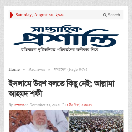
Saturday, August 08, 2026
Search
Home
»
Archives
»
সমগ্রদেশ (Page 438)
ইসলামে উরশ বলতে কিছু নেই: আল্লামা
আহমদ শফী
By
সম্পাদক
on
December 31, 2016
ধর্মীয় শিক্ষা
,
সমগ্রদেশ