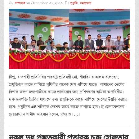
By
সম্পাদক
on
December 31, 2016
প্রযুক্তি
,
সমগ্রদেশ
টিপু, রাজশাহী প্রতিনিধি॥ পররাষ্ট্র প্রতিমন্ত্রী মো. শাহরিয়ার আলম বলেছেন,
প্রযুক্তিকে কাজে লাগিয়ে পৃথিবীর অনেক দেশ এগিয়ে যাচ্ছে। আমাদের দেশের
বিশাল তরুণ জনগোষ্ঠীকে কাজে লাগানোর জন্য প্রশিক্ষণের ভূমিকা অপরিসীম।
দক্ষ জনশক্তি তৈরির মাধ্যমে তথ্য প্রযুক্তিকে কাজে লাগিয়ে দেশের উন্নতি করতে
হবে। প্রযুক্তির এই শক্তিকে দেশের স্বার্থে কাজে লাগাতে হবে। ই-জেনারেশনের
চেয়ারম্যান শামীম আহসান বলেন, তথ্য ও […]
নকল দুধ প্রস্তুতকারী প্রতারক চক্র গ্রেফতার