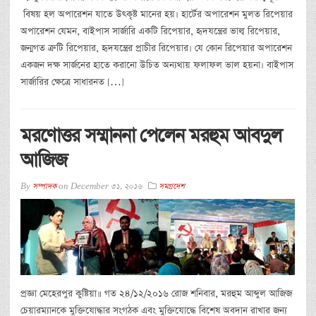
বিষয় হল অপারেশন যাতে উৎকৃষ্ট মানের হয়। হার্টের অপারেশন মুলত রিপেয়ার
অপারেশন যেমন, বাইপাস সার্জারি একটি রিপেয়ার, হৃদযন্ত্রের ভাল্ব রিপেয়ার,
জন্মগত ত্রুটি রিপেয়ার, হৃদযন্ত্রের প্রাচীর রিপেয়ার। যে কোন রিপেয়ার অপারেশন
একজন দক্ষ সার্জনের হাতে করানো উচিত অন্যথায় ফলাফল ভাল হয়না। বাইপাস
সার্জারির ক্ষেত্রে সাধারনত […]
মরণোত্তর সম্মাননা পেলেন মরহুম আবদুল
আজিজ
By
সম্পাদক
on
December 31, 2016
সমগ্রদেশ
প্রজ্ঞা মেহেরপুর কুষ্টিয়া॥ গত ২৪/১২/২০১৬ রোজ শনিবার, মরহুম আব্দুল আজিজ
চেয়ারম্যানকে মুক্তিযোদ্ধার সংগঠক এবং মুক্তিযোদ্ধে বিশেষ অবদান রাখার জন্য