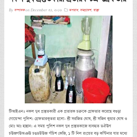
By
সম্পাদক
on
December 31, 2016
অপরাধ
,
সমগ্রদেশ
,
স্বাস্থ্য
টিআইএন॥ নকল দুধ প্রস্তুতকারী এক প্রতারক চক্রকে গ্রেফতার করেছে বগুড়া
গোয়েন্দা পুলিশ। গ্রেফতারকৃতরা হলো- শ্রী সরজিত ঘোষ, শ্রী সজিব কুমার ঘোষ ও
মোঃ আঃ হান্নান। এ সময় পুলিশ নকল দুধ প্রস্তুতকাজে ব্যবহৃত ডঐঊণ
চঊজগঊঅঞঊ চঙডউঊজ পঁচিশ কেজি, ১ টি নিল রংয়ের বড় কন্টিনার যার মধ্যে